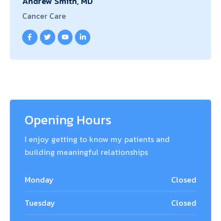
Andrew Smith, MD
Cancer Care
Opening Hours
I enjoy getting to know my patients and
building meaningful relationships
Monday
Closed
Tuesday
Closed