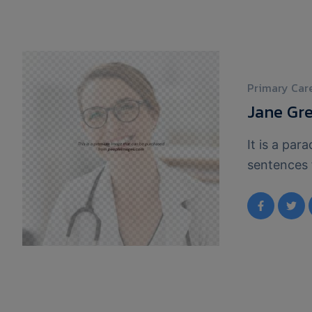
Primary Car
Jane Gr
It is a par
sentences 
Pointing ha
unorthogra
text by th
far World 