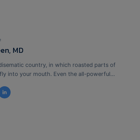
e
een, MD
adisematic country, in which roasted parts of
fly into your mouth. Even the all-powerful
s no control about the blind texts it is an almost
phic life One day however a small line of blind
e name of Lorem Ipsum decided to leave for the
of …