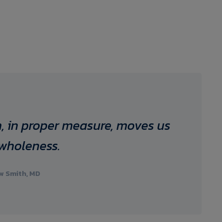
, in proper measure, moves us
wholeness.
 Smith, MD