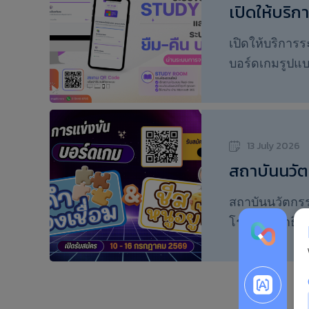
บริการและทร
เปิดให้บริ
อุดมศึกษา วิท
ระบบยืม-คื
เปิดให้บริกา
บอร์ดเกมรูปแบ
สารและการเรีย
ห้อง Study R
ออนไลน์รูปแบบ
การตรวจสอบส
13 July 2026
สถาบันนวัต
นักเรียนโรง
สถาบันนวัตกรร
ร่วมการแข่
โรงเรียนสาธิต
เกม
ชิ
บัตร โดยแบ่งเป