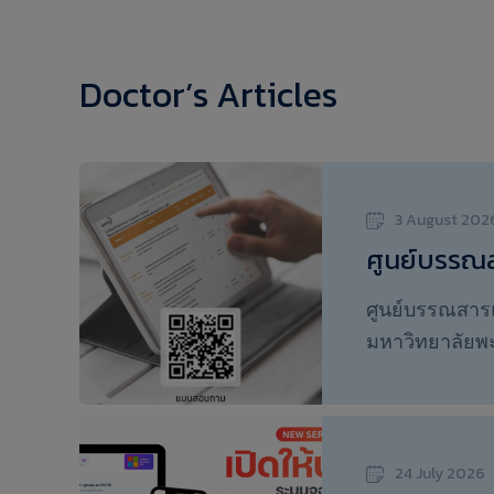
Doctor’s Articles
3 August 202
ศูนย์บรรณส
บุคลากรมหา
ศูนย์บรรณสารแ
ความคิดเห็
มหาวิทยาลัยพะ
สารสนเทศข
บริการและทร
วิทยาศาสตร์
อุดมศึกษา วิท
นวัตกรรมการเร
ชวนนิสิต และบ
24 July 2026