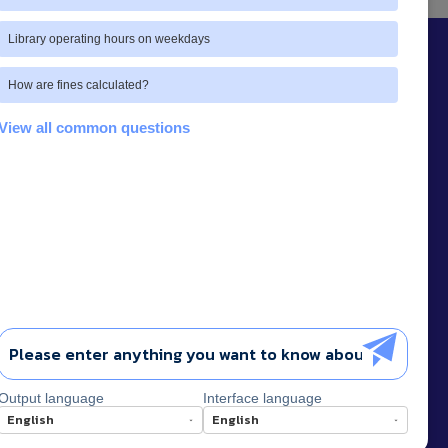
Library operating hours on weekdays
How are fines calculated?
View all common questions
Link อื่น ๆ ที่เกี่ยวข้อง
หน่วยงานอื่น ๆ ที่เกี่ยวข้อง
รายงานการศึกษาความพึงพอใจ
รายงานประจำปี
สถิติการให้บริการ
รายชื่อหนังสือแบ่งตามหมวดหมู่
Output language
เอกสารการพยาบาล
Interface language
ศูนย์เรียนรู้สื่อชุมชน มหาวิทยาลัยพะเยา