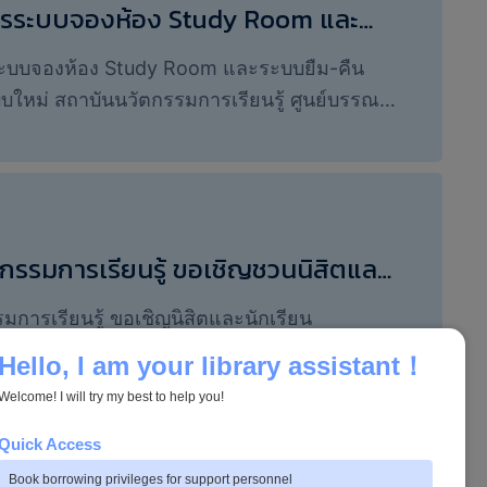
ัพยากรสารสนเทศของสำนักงานปลัดกระทรวง
การระบบจองห้อง Study Room และ
ยาศาสตร์ วิจัยและนวัตกรรม …
นบอร์ดเกมรูปแบบใหม่
รระบบจองห้อง Study Room และระบบยืม-คืน
บใหม่ สถาบันนวัตกรรมการเรียนรู้ ศูนย์บรรณ
นรู้ มหาวิทยาลัยพะเยา เปิดให้บริการระบบจอง
oom และระบบยืม-คืนบอร์ดเกมผ่านระบบ
ใหม่ เพื่ออำนวยความสะดวกแก่ผู้ใช้บริการใน
ถานะและทำรายการต่าง ๆ …
กรรมการเรียนรู้ ขอเชิญชวนนิสิตและ
เรียนสาธิต มหาวิทยาลัยพะเยา เข้า
มการเรียนรู้ ขอเชิญนิสิตและนักเรียน
งขันบอร์ดเกม
 มหาวิทยาลัยพะเยา เข้าร่วมการแข่งขันบอร์ด
Hello, I am your library assistant！
งเงินรางวัล มูลค่ากว่า 10,000 บาทพร้อมเกียรติ
Welcome! I will try my best to help you!
็น 2 ประเภทเกม ดังนี้
คำต้องเชื่อม
…
Quick Access
Book borrowing privileges for support personnel