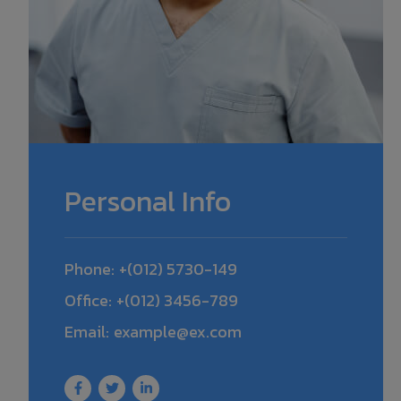
Personal Info
Phone:
+(012) 5730-149
Office:
+(012) 3456-789
Email:
example@ex.com