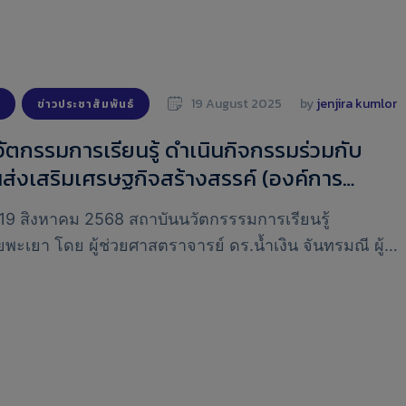
19 August 2025
by 
jenjira kumlor
ข่าวประชาสัมพันธ์
ัตกรรมการเรียนรู้ ดำเนินกิจกรรมร่วมกับ
ส่งเสริมเศรษฐกิจสร้างสรรค์ (องค์การ
วข้อเรื่อง “คัดสรร จัดวางวัตถุในพิพิธภัณฑ์
่ 19 สิงหาคม 2568 สถาบันนวัตกรรรมการเรียนรู้
Encounters: Curating in the Museum) และ
พะเยา โดย ผู้ช่วยศาสตราจารย์ ดร.น้ำเงิน จันทรมณี ผู้
ษ์ กับชาติพันธุ์วรรณนาในศิลปะร่วมสมัย
าบันนวัตกรรมการเรียนรู้ ได้มอบหมายให้ ศูนย์บรรณ
rating in Contemporary Art)”
รียนรู้ดำเนินการจัดกิจกรรมร่วมกับสำนักงานส่งเสริม
างสรรค์ (องค์การมหาชน) หัวข้อเรื่อง …