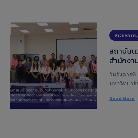
ข่าวกิจกรรม
สถาบันนว
สำนักงาน
มหาชน) หั
วันอังคารที
(Object 
มหาวิทยาลัย
ภัณฑารัก
อำนวยการสถ
(EthnoCu
Read More
สารและการเ
เศรษฐกิจสร้